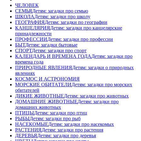
ЧЕЛОВЕК
СЕМЬЯ
Детям: загадки про семью
ШКОЛА
Детям: загадки про школу
ГЕОГРАФИЯ
Детям: загадки по географии
КАНЦЕЛЯРИЯ
Детям: загадки про канцелярские
принадлежности
ПРОФЕССИИ
Детям: загадки про профессии
БЫТ
Детям: загадки бытовые
СПОРТ
Детям: загадки про спорт
КАЛЕНДАРЬ И ВРЕМЕНА ГОДА
Детям: загадки про
времена года
ПРИРОДНЫЕ ЯВЛЕНИЯ
Детям: загадки о природных
явлениях
КОСМОС И АСТРОНОМИЯ
МОРСКИЕ ОБИТАТЕЛИ
Детям: загадки про морских
обитателей
ДИКИЕ ЖИВОТНЫЕ
Детям: загадки про животных
ДОМАШНИЕ ЖИВОТНЫЕ
Детям: загадки про
домашних животных
ПТИЦЫ
Детям: загадки про птиц
РЫБЫ
Детям: загадки про рыб
НАСЕКОМЫЕ
Детям: загадки про насекомых
РАСТЕНИЯ
Детям: загадки про растения
ДЕРЕВЬЯ
Детям: загадки про деревья