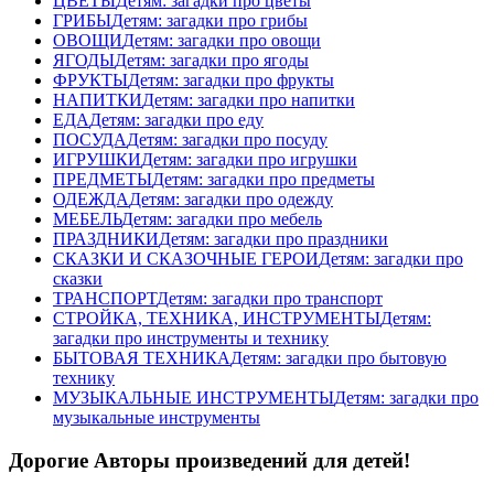
ЦВЕТЫ
Детям: загадки про цветы
ГРИБЫ
Детям: загадки про грибы
ОВОЩИ
Детям: загадки про овощи
ЯГОДЫ
Детям: загадки про ягоды
ФРУКТЫ
Детям: загадки про фрукты
НАПИТКИ
Детям: загадки про напитки
ЕДА
Детям: загадки про еду
ПОСУДА
Детям: загадки про посуду
ИГРУШКИ
Детям: загадки про игрушки
ПРЕДМЕТЫ
Детям: загадки про предметы
ОДЕЖДА
Детям: загадки про одежду
МЕБЕЛЬ
Детям: загадки про мебель
ПРАЗДНИКИ
Детям: загадки про праздники
СКАЗКИ И СКАЗОЧНЫЕ ГЕРОИ
Детям: загадки про
сказки
ТРАНСПОРТ
Детям: загадки про транспорт
СТРОЙКА, ТЕХНИКА, ИНСТРУМЕНТЫ
Детям:
загадки про инструменты и технику
БЫТОВАЯ ТЕХНИКА
Детям: загадки про бытовую
технику
МУЗЫКАЛЬНЫЕ ИНСТРУМЕНТЫ
Детям: загадки про
музыкальные инструменты
Дорогие Авторы произведений для детей!