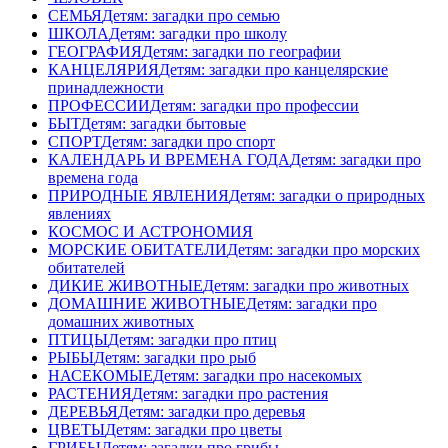
СЕМЬЯ
Детям: загадки про семью
ШКОЛА
Детям: загадки про школу
ГЕОГРАФИЯ
Детям: загадки по географии
КАНЦЕЛЯРИЯ
Детям: загадки про канцелярские
принадлежности
ПРОФЕССИИ
Детям: загадки про профессии
БЫТ
Детям: загадки бытовые
СПОРТ
Детям: загадки про спорт
КАЛЕНДАРЬ И ВРЕМЕНА ГОДА
Детям: загадки про
времена года
ПРИРОДНЫЕ ЯВЛЕНИЯ
Детям: загадки о природных
явлениях
КОСМОС И АСТРОНОМИЯ
МОРСКИЕ ОБИТАТЕЛИ
Детям: загадки про морских
обитателей
ДИКИЕ ЖИВОТНЫЕ
Детям: загадки про животных
ДОМАШНИЕ ЖИВОТНЫЕ
Детям: загадки про
домашних животных
ПТИЦЫ
Детям: загадки про птиц
РЫБЫ
Детям: загадки про рыб
НАСЕКОМЫЕ
Детям: загадки про насекомых
РАСТЕНИЯ
Детям: загадки про растения
ДЕРЕВЬЯ
Детям: загадки про деревья
ЦВЕТЫ
Детям: загадки про цветы
ГРИБЫ
Детям: загадки про грибы