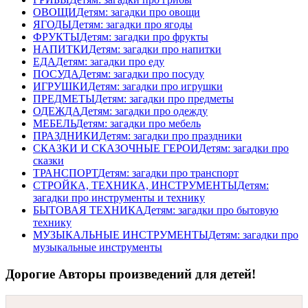
ОВОЩИ
Детям: загадки про овощи
ЯГОДЫ
Детям: загадки про ягоды
ФРУКТЫ
Детям: загадки про фрукты
НАПИТКИ
Детям: загадки про напитки
ЕДА
Детям: загадки про еду
ПОСУДА
Детям: загадки про посуду
ИГРУШКИ
Детям: загадки про игрушки
ПРЕДМЕТЫ
Детям: загадки про предметы
ОДЕЖДА
Детям: загадки про одежду
МЕБЕЛЬ
Детям: загадки про мебель
ПРАЗДНИКИ
Детям: загадки про праздники
СКАЗКИ И СКАЗОЧНЫЕ ГЕРОИ
Детям: загадки про
сказки
ТРАНСПОРТ
Детям: загадки про транспорт
СТРОЙКА, ТЕХНИКА, ИНСТРУМЕНТЫ
Детям:
загадки про инструменты и технику
БЫТОВАЯ ТЕХНИКА
Детям: загадки про бытовую
технику
МУЗЫКАЛЬНЫЕ ИНСТРУМЕНТЫ
Детям: загадки про
музыкальные инструменты
Дорогие Авторы произведений для детей!