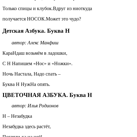
Только спицы и клубок.Вдруг из ниоткуда
получается НОСОК.Может это чудо?
Детская Азбука. Буква Н
автор: Алекс Манфиш
КараНдаш возьмём в ладошки,
С Н Напишем «Нос» и «Ножки».
Ночь Настала, Надо спать –
Буква Н НужНа опять.
ЦВЕТОЧНАЯ АЗБУКА. Буква Н
автор: Илья Родионов
Н – Незабудка
Незабудка здесь растёт,
Погляди-ка на неё!