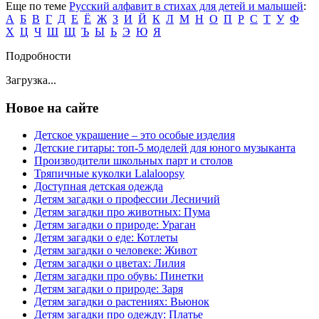
Еще по теме
Русский алфавит в стихах для детей и малышей
:
А
Б
В
Г
Д
Е
Ё
Ж
З
И
Й
К
Л
М
Н
О
П
Р
С
Т
У
Ф
Х
Ц
Ч
Ш
Щ
Ъ
Ы
Ь
Э
Ю
Я
Подробности
Загрузка...
Новое на сайте
Детское украшение – это особые изделия
Детские гитары: топ-5 моделей для юного музыканта
Производители школьных парт и столов
Тряпичные куколки Lalaloopsy
Доступная детская одежда
Детям загадки о профессии Лесничий
Детям загадки про животных: Пума
Детям загадки о природе: Ураган
Детям загадки о еде: Котлеты
Детям загадки о человеке: Живот
Детям загадки о цветах: Лилия
Детям загадки про обувь: Пинетки
Детям загадки о природе: Заря
Детям загадки о растениях: Вьюнок
Детям загадки про одежду: Платье