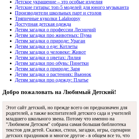
Детское украшение – это особые изделия
Детские гитары: топ-5 моделей для юного музыканта
Производители школьных парт и столов
Тряпичные куколки Lalaloopsy
Доступная детская одежда
Детям загадки о профессии Лесничий
Детям загадки про животных: Пума
Детям загадки о природе: Ураган
Детям загадки о еде: Котлеты
Детям загадки о человеке: Живот
Детям загадки о цветах: Лилия
Детям загадки про обувь: Пинетки
Детям загадки о природе: Заря
Детям загадки о растениях: Вьюнок
Детям загадки про одежду: Платье
Добро пожаловать на Любимый Детский!
Этот сайт детский, но прежде всего он предназначен для
родителей, а также воспитателей детского сада и учителей
младшего школьного звена. Потому что именно на
"Любимом Детском" собрана самая большая библиотека
текстов для детей. Сказки, стихи, загадки, игры, сценарии
детских праздников и многое другое - в общем все то, что