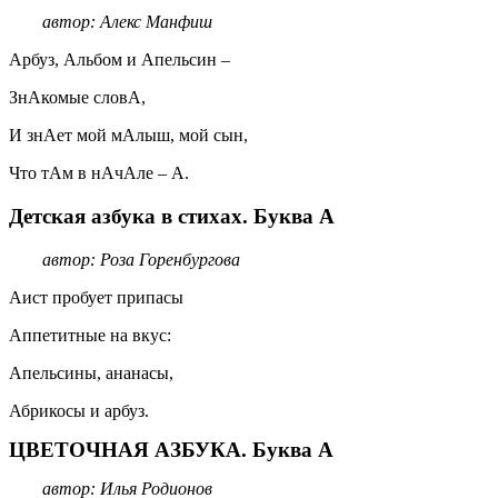
автор: Алекс Манфиш
Арбуз, Альбом и Апельсин –
ЗнАкомые словА,
И знАет мой мАлыш, мой сын,
Что тАм в нАчАле – А.
Детская азбука в стихах. Буква А
автор: Роза Горенбургова
Аист пробует припасы
Аппетитные на вкус:
Апельсины, ананасы,
Абрикосы и арбуз.
ЦВЕТОЧНАЯ АЗБУКА. Буква А
автор: Илья Родионов