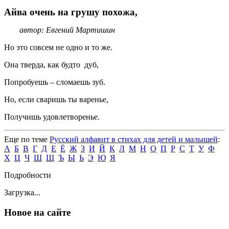
Айва очень на грушу похожа,
автор: Евгений Мартишин
Но это совсем не одно и то же.
Она тверда, как будто дуб,
Попробуешь – сломаешь зуб.
Но, если сваришь ты варенье,
Получишь удовлетворенье.
Еще по теме
Русский алфавит в стихах для детей и малышей
:
А
Б
В
Г
Д
Е
Ё
Ж
З
И
Й
К
Л
М
Н
О
П
Р
С
Т
У
Ф
Х
Ц
Ч
Ш
Щ
Ъ
Ы
Ь
Э
Ю
Я
Подробности
Загрузка...
Новое на сайте