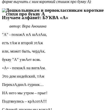
форме выучить с ним короткий стишок про букву А)
Изучаем алфавит: БУКВА «А»
автор: Вера Аношина
"А" - похожА нА шАлАш,
есть тАм и второй этАж
или, может быть, чердАк,
букву "А" узнАет всяк.
«А» - похожА на вигвАм.
Это дом индейский, тАм
ПереклАдинА-турник…
НА него мы утром – прыг!
Подтянулись – крАсотА!!!
С буквой дружим мы всегдА!