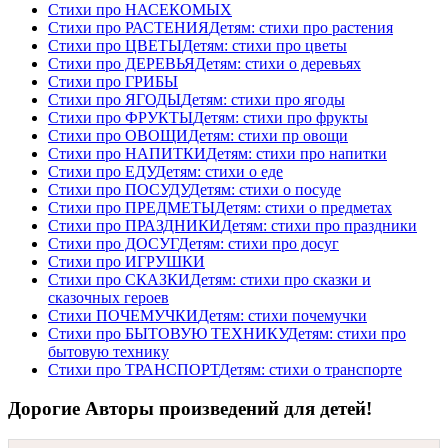
Стихи про НАСЕКОМЫХ
Стихи про РАСТЕНИЯ
Детям: стихи про растения
Стихи про ЦВЕТЫ
Детям: стихи про цветы
Стихи про ДЕРЕВЬЯ
Детям: стихи о деревьях
Стихи про ГРИБЫ
Стихи про ЯГОДЫ
Детям: стихи про ягоды
Стихи про ФРУКТЫ
Детям: стихи про фрукты
Стихи про ОВОЩИ
Детям: стихи пр овощи
Стихи про НАПИТКИ
Детям: стихи про напитки
Стихи про ЕДУ
Детям: стихи о еде
Стихи про ПОСУДУ
Детям: стихи о посуде
Стихи про ПРЕДМЕТЫ
Детям: стихи о предметах
Стихи про ПРАЗДНИКИ
Детям: стихи про праздники
Стихи про ДОСУГ
Детям: стихи про досуг
Стихи про ИГРУШКИ
Стихи про СКАЗКИ
Детям: стихи про сказки и
сказочных героев
Стихи ПОЧЕМУЧКИ
Детям: стихи почемучки
Стихи про БЫТОВУЮ ТЕХНИКУ
Детям: стихи про
бытовую технику
Стихи про ТРАНСПОРТ
Детям: стихи о транспорте
Дорогие Авторы произведений для детей!