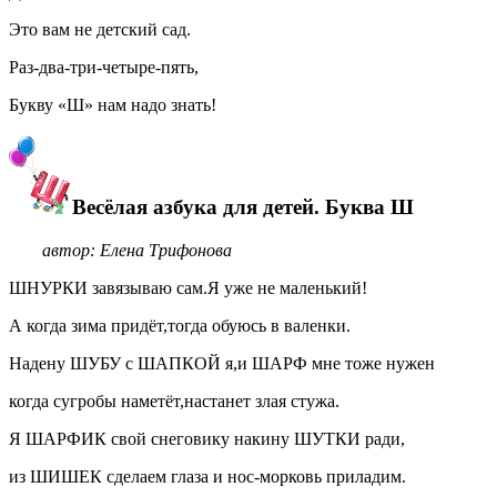
Это вам не детский сад.
Раз-два-три-четыре-пять,
Букву «Ш» нам надо знать!
Весёлая азбука для детей. Буква Ш
автор: Елена Трифонова
ШНУРКИ завязываю сам.Я уже не маленький!
А когда зима придёт,тогда обуюсь в валенки.
Надену ШУБУ с ШАПКОЙ я,и ШАРФ мне тоже нужен
когда сугробы наметёт,настанет злая стужа.
Я ШАРФИК свой снеговику накину ШУТКИ ради,
из ШИШЕК сделаем глаза и нос-морковь приладим.