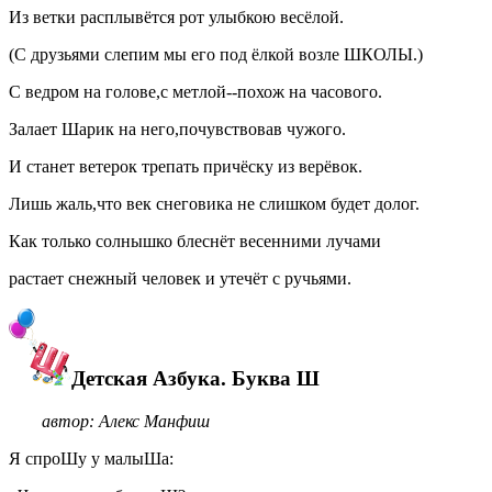
Из ветки расплывётся рот улыбкою весёлой.
(С друзьями слепим мы его под ёлкой возле ШКОЛЫ.)
С ведром на голове,с метлой--похож на часового.
Залает Шарик на него,почувствовав чужого.
И станет ветерок трепать причёску из верёвок.
Лишь жаль,что век снеговика не слишком будет долог.
Как только солнышко блеснёт весенними лучами
растает снежный человек и утечёт с ручьями.
Детская Азбука. Буква Ш
автор: Алекс Манфиш
Я спроШу у малыШа: