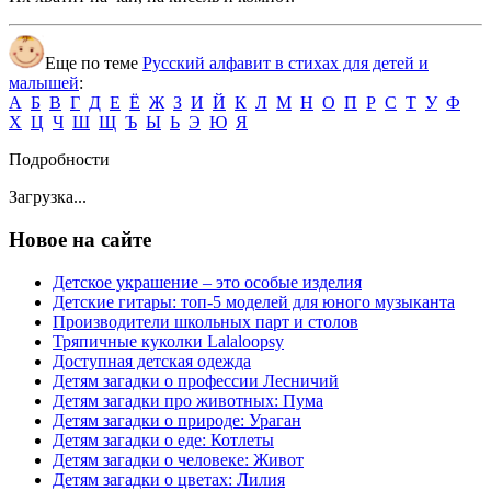
Еще по теме
Русский алфавит в стихах для детей и
малышей
:
А
Б
В
Г
Д
Е
Ё
Ж
З
И
Й
К
Л
М
Н
О
П
Р
С
Т
У
Ф
Х
Ц
Ч
Ш
Щ
Ъ
Ы
Ь
Э
Ю
Я
Подробности
Загрузка...
Новое на сайте
Детское украшение – это особые изделия
Детские гитары: топ-5 моделей для юного музыканта
Производители школьных парт и столов
Тряпичные куколки Lalaloopsy
Доступная детская одежда
Детям загадки о профессии Лесничий
Детям загадки про животных: Пума
Детям загадки о природе: Ураган
Детям загадки о еде: Котлеты
Детям загадки о человеке: Живот
Детям загадки о цветах: Лилия