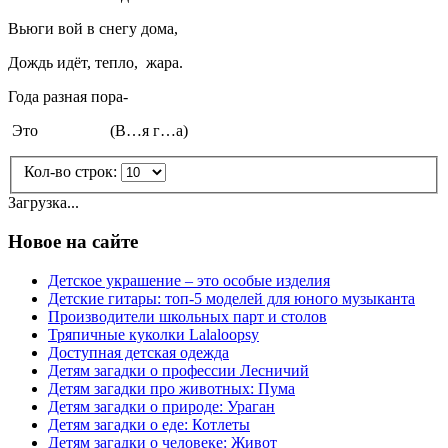
Вьюги вой в снегу дома,
Дождь идёт, тепло, жара.
Года разная пора-
Это (В…я г…а)
Кол-во строк:
Загрузка...
Новое на сайте
Детское украшение – это особые изделия
Детские гитары: топ-5 моделей для юного музыканта
Производители школьных парт и столов
Тряпичные куколки Lalaloopsy
Доступная детская одежда
Детям загадки о профессии Лесничий
Детям загадки про животных: Пума
Детям загадки о природе: Ураган
Детям загадки о еде: Котлеты
Детям загадки о человеке: Живот