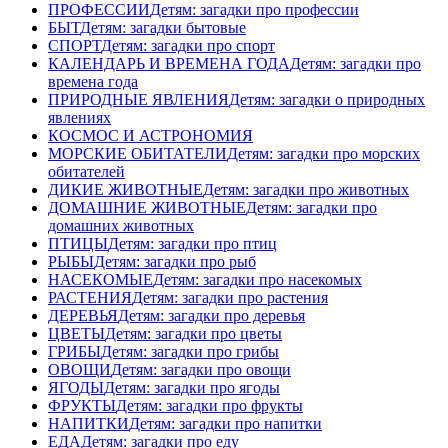
ПРОФЕССИИ
Детям: загадки про профессии
БЫТ
Детям: загадки бытовые
СПОРТ
Детям: загадки про спорт
КАЛЕНДАРЬ И ВРЕМЕНА ГОДА
Детям: загадки про
времена года
ПРИРОДНЫЕ ЯВЛЕНИЯ
Детям: загадки о природных
явлениях
КОСМОС И АСТРОНОМИЯ
МОРСКИЕ ОБИТАТЕЛИ
Детям: загадки про морских
обитателей
ДИКИЕ ЖИВОТНЫЕ
Детям: загадки про животных
ДОМАШНИЕ ЖИВОТНЫЕ
Детям: загадки про
домашних животных
ПТИЦЫ
Детям: загадки про птиц
РЫБЫ
Детям: загадки про рыб
НАСЕКОМЫЕ
Детям: загадки про насекомых
РАСТЕНИЯ
Детям: загадки про растения
ДЕРЕВЬЯ
Детям: загадки про деревья
ЦВЕТЫ
Детям: загадки про цветы
ГРИБЫ
Детям: загадки про грибы
ОВОЩИ
Детям: загадки про овощи
ЯГОДЫ
Детям: загадки про ягоды
ФРУКТЫ
Детям: загадки про фрукты
НАПИТКИ
Детям: загадки про напитки
ЕДА
Детям: загадки про еду