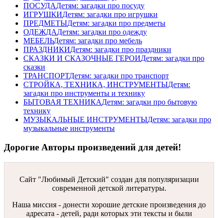
ПОСУДА
Детям: загадки про посуду
ИГРУШКИ
Детям: загадки про игрушки
ПРЕДМЕТЫ
Детям: загадки про предметы
ОДЕЖДА
Детям: загадки про одежду
МЕБЕЛЬ
Детям: загадки про мебель
ПРАЗДНИКИ
Детям: загадки про праздники
СКАЗКИ И СКАЗОЧНЫЕ ГЕРОИ
Детям: загадки про
сказки
ТРАНСПОРТ
Детям: загадки про транспорт
СТРОЙКА, ТЕХНИКА, ИНСТРУМЕНТЫ
Детям:
загадки про инструменты и технику
БЫТОВАЯ ТЕХНИКА
Детям: загадки про бытовую
технику
МУЗЫКАЛЬНЫЕ ИНСТРУМЕНТЫ
Детям: загадки про
музыкальные инструменты
Дорогие Авторы произведений для детей!
Сайт "Любимый Детский" создан для популяризации
современной детской литературы.
Наша миссия - донести хорошие детские произведения до
адресата - детей, ради которых эти тексты и были