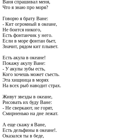
Ваня спрашивал меня,
Что я знаю про моря?
Говорю я брату Ване:
- Кит огромный в океане,
Не боится никого,
Есть фонтанчик у него.
Если в море фонтан бьет,
Значит, рядом кит плывет.
Есть акула в океане!
Покажу акулу Ване:
- У акулы зубы есть,
Кого хочешь может съесть.
Эта хищница в морях
На всех рыб наводит страх.
Живут звезды в океане,
Рисовать их буду Ване:
- Не сверкают, не горят,
Смирненько на дне лежат.
А еще скажу я Ване,
Есть дельфины в океане!.
Оказался ты в беде,