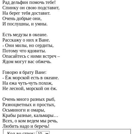
Рад дельфин помочь тебе!
Спинку он свою подставит,
На берег тебя доставит.
Очень добрые они,
И послушны, и умны.
Есть медузы в океане.
Расскажу о них я Ване.
- Они милы, но сердиты,
Потому что ядовиты.
Опасайтесь с ними встреч –
Ядом могут вас обжечь.
Говорю я брату Ване:
- Ёж морской есть в океане.
На ежа чуть-чуть похож,
Не лесной, морской он ёж.
Очень много разных рыб,
Разноцветных и простых,
Осьминоги и омары,
Крабы разные, кальмары…
Всех, о ком ведем мы речь,
Любить надо и беречь!
Кол-во строк: