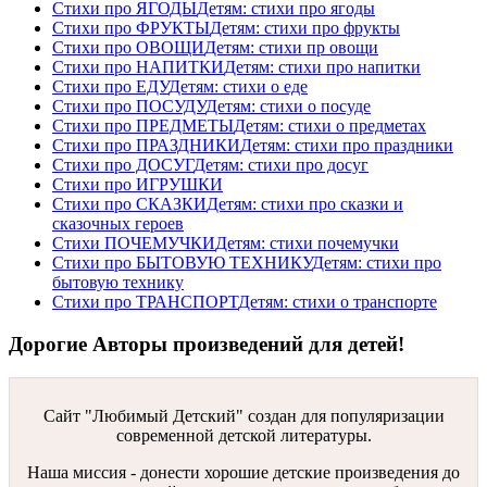
Стихи про ЯГОДЫ
Детям: стихи про ягоды
Стихи про ФРУКТЫ
Детям: стихи про фрукты
Стихи про ОВОЩИ
Детям: стихи пр овощи
Стихи про НАПИТКИ
Детям: стихи про напитки
Стихи про ЕДУ
Детям: стихи о еде
Стихи про ПОСУДУ
Детям: стихи о посуде
Стихи про ПРЕДМЕТЫ
Детям: стихи о предметах
Стихи про ПРАЗДНИКИ
Детям: стихи про праздники
Стихи про ДОСУГ
Детям: стихи про досуг
Стихи про ИГРУШКИ
Стихи про СКАЗКИ
Детям: стихи про сказки и
сказочных героев
Стихи ПОЧЕМУЧКИ
Детям: стихи почемучки
Стихи про БЫТОВУЮ ТЕХНИКУ
Детям: стихи про
бытовую технику
Стихи про ТРАНСПОРТ
Детям: стихи о транспорте
Дорогие Авторы произведений для детей!
Сайт "Любимый Детский" создан для популяризации
современной детской литературы.
Наша миссия - донести хорошие детские произведения до