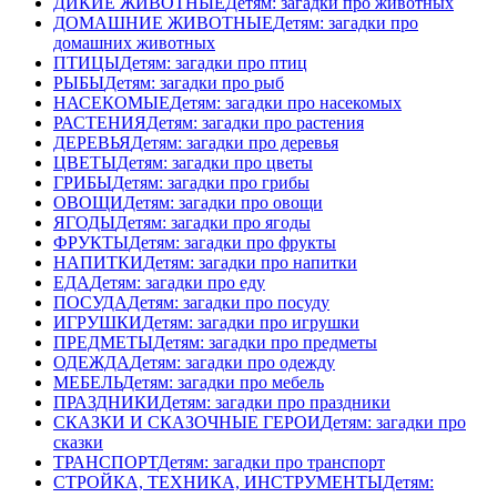
ДИКИЕ ЖИВОТНЫЕ
Детям: загадки про животных
ДОМАШНИЕ ЖИВОТНЫЕ
Детям: загадки про
домашних животных
ПТИЦЫ
Детям: загадки про птиц
РЫБЫ
Детям: загадки про рыб
НАСЕКОМЫЕ
Детям: загадки про насекомых
РАСТЕНИЯ
Детям: загадки про растения
ДЕРЕВЬЯ
Детям: загадки про деревья
ЦВЕТЫ
Детям: загадки про цветы
ГРИБЫ
Детям: загадки про грибы
ОВОЩИ
Детям: загадки про овощи
ЯГОДЫ
Детям: загадки про ягоды
ФРУКТЫ
Детям: загадки про фрукты
НАПИТКИ
Детям: загадки про напитки
ЕДА
Детям: загадки про еду
ПОСУДА
Детям: загадки про посуду
ИГРУШКИ
Детям: загадки про игрушки
ПРЕДМЕТЫ
Детям: загадки про предметы
ОДЕЖДА
Детям: загадки про одежду
МЕБЕЛЬ
Детям: загадки про мебель
ПРАЗДНИКИ
Детям: загадки про праздники
СКАЗКИ И СКАЗОЧНЫЕ ГЕРОИ
Детям: загадки про
сказки
ТРАНСПОРТ
Детям: загадки про транспорт
СТРОЙКА, ТЕХНИКА, ИНСТРУМЕНТЫ
Детям: