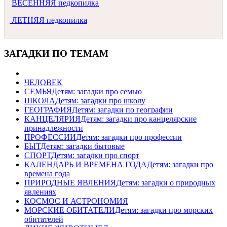
ВЕСЕННЯЯ педкопилка
ЛЕТНЯЯ педкопилка
ЗАГАДКИ ПО ТЕМАМ
ЧЕЛОВЕК
СЕМЬЯ
Детям: загадки про семью
ШКОЛА
Детям: загадки про школу
ГЕОГРАФИЯ
Детям: загадки по географии
КАНЦЕЛЯРИЯ
Детям: загадки про канцелярские
принадлежности
ПРОФЕССИИ
Детям: загадки про профессии
БЫТ
Детям: загадки бытовые
СПОРТ
Детям: загадки про спорт
КАЛЕНДАРЬ И ВРЕМЕНА ГОДА
Детям: загадки про
времена года
ПРИРОДНЫЕ ЯВЛЕНИЯ
Детям: загадки о природных
явлениях
КОСМОС И АСТРОНОМИЯ
МОРСКИЕ ОБИТАТЕЛИ
Детям: загадки про морских
обитателей