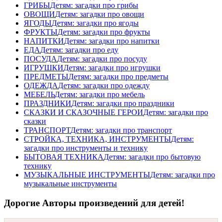
ГРИБЫ
Детям: загадки про грибы
ОВОЩИ
Детям: загадки про овощи
ЯГОДЫ
Детям: загадки про ягоды
ФРУКТЫ
Детям: загадки про фрукты
НАПИТКИ
Детям: загадки про напитки
ЕДА
Детям: загадки про еду
ПОСУДА
Детям: загадки про посуду
ИГРУШКИ
Детям: загадки про игрушки
ПРЕДМЕТЫ
Детям: загадки про предметы
ОДЕЖДА
Детям: загадки про одежду
МЕБЕЛЬ
Детям: загадки про мебель
ПРАЗДНИКИ
Детям: загадки про праздники
СКАЗКИ И СКАЗОЧНЫЕ ГЕРОИ
Детям: загадки про
сказки
ТРАНСПОРТ
Детям: загадки про транспорт
СТРОЙКА, ТЕХНИКА, ИНСТРУМЕНТЫ
Детям:
загадки про инструменты и технику
БЫТОВАЯ ТЕХНИКА
Детям: загадки про бытовую
технику
МУЗЫКАЛЬНЫЕ ИНСТРУМЕНТЫ
Детям: загадки про
музыкальные инструменты
Дорогие Авторы произведений для детей!