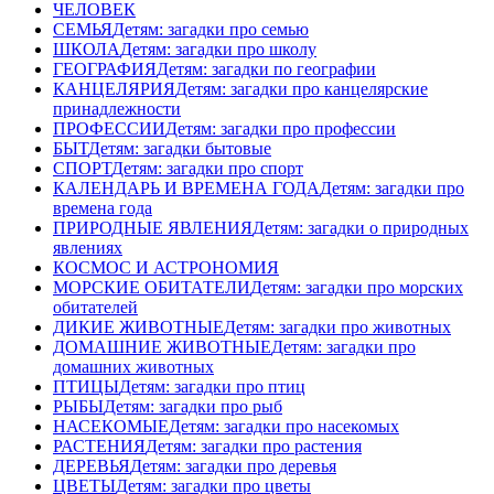
ЧЕЛОВЕК
СЕМЬЯ
Детям: загадки про семью
ШКОЛА
Детям: загадки про школу
ГЕОГРАФИЯ
Детям: загадки по географии
КАНЦЕЛЯРИЯ
Детям: загадки про канцелярские
принадлежности
ПРОФЕССИИ
Детям: загадки про профессии
БЫТ
Детям: загадки бытовые
СПОРТ
Детям: загадки про спорт
КАЛЕНДАРЬ И ВРЕМЕНА ГОДА
Детям: загадки про
времена года
ПРИРОДНЫЕ ЯВЛЕНИЯ
Детям: загадки о природных
явлениях
КОСМОС И АСТРОНОМИЯ
МОРСКИЕ ОБИТАТЕЛИ
Детям: загадки про морских
обитателей
ДИКИЕ ЖИВОТНЫЕ
Детям: загадки про животных
ДОМАШНИЕ ЖИВОТНЫЕ
Детям: загадки про
домашних животных
ПТИЦЫ
Детям: загадки про птиц
РЫБЫ
Детям: загадки про рыб
НАСЕКОМЫЕ
Детям: загадки про насекомых
РАСТЕНИЯ
Детям: загадки про растения
ДЕРЕВЬЯ
Детям: загадки про деревья
ЦВЕТЫ
Детям: загадки про цветы