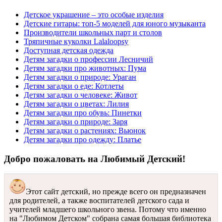
Детское украшение – это особые изделия
Детские гитары: топ-5 моделей для юного музыканта
Производители школьных парт и столов
Тряпичные куколки Lalaloopsy
Доступная детская одежда
Детям загадки о профессии Лесничий
Детям загадки про животных: Пума
Детям загадки о природе: Ураган
Детям загадки о еде: Котлеты
Детям загадки о человеке: Живот
Детям загадки о цветах: Лилия
Детям загадки про обувь: Пинетки
Детям загадки о природе: Заря
Детям загадки о растениях: Вьюнок
Детям загадки про одежду: Платье
Добро пожаловать на Любимый Детский!
Этот сайт детский, но прежде всего он предназначен
для родителей, а также воспитателей детского сада и
учителей младшего школьного звена. Потому что именно
на "Любимом Детском" собрана самая большая библиотека