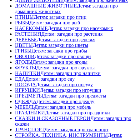
ДИКИЕ ЖИВОТНЫЕ
Детям: загадки про животных
ДОМАШНИЕ ЖИВОТНЫЕ
Детям: загадки про
домашних животных
ПТИЦЫ
Детям: загадки про птиц
РЫБЫ
Детям: загадки про рыб
НАСЕКОМЫЕ
Детям: загадки про насекомых
РАСТЕНИЯ
Детям: загадки про растения
ДЕРЕВЬЯ
Детям: загадки про деревья
ЦВЕТЫ
Детям: загадки про цветы
ГРИБЫ
Детям: загадки про грибы
ОВОЩИ
Детям: загадки про овощи
ЯГОДЫ
Детям: загадки про ягоды
ФРУКТЫ
Детям: загадки про фрукты
НАПИТКИ
Детям: загадки про напитки
ЕДА
Детям: загадки про еду
ПОСУДА
Детям: загадки про посуду
ИГРУШКИ
Детям: загадки про игрушки
ПРЕДМЕТЫ
Детям: загадки про предметы
ОДЕЖДА
Детям: загадки про одежду
МЕБЕЛЬ
Детям: загадки про мебель
ПРАЗДНИКИ
Детям: загадки про праздники
СКАЗКИ И СКАЗОЧНЫЕ ГЕРОИ
Детям: загадки про
сказки
ТРАНСПОРТ
Детям: загадки про транспорт
СТРОЙКА, ТЕХНИКА, ИНСТРУМЕНТЫ
Детям: