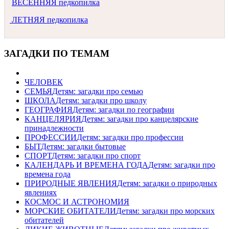
ВЕСЕННЯЯ педкопилка
ЛЕТНЯЯ педкопилка
ЗАГАДКИ ПО ТЕМАМ
ЧЕЛОВЕК
СЕМЬЯ
Детям: загадки про семью
ШКОЛА
Детям: загадки про школу
ГЕОГРАФИЯ
Детям: загадки по географии
КАНЦЕЛЯРИЯ
Детям: загадки про канцелярские
принадлежности
ПРОФЕССИИ
Детям: загадки про профессии
БЫТ
Детям: загадки бытовые
СПОРТ
Детям: загадки про спорт
КАЛЕНДАРЬ И ВРЕМЕНА ГОДА
Детям: загадки про
времена года
ПРИРОДНЫЕ ЯВЛЕНИЯ
Детям: загадки о природных
явлениях
КОСМОС И АСТРОНОМИЯ
МОРСКИЕ ОБИТАТЕЛИ
Детям: загадки про морских
обитателей