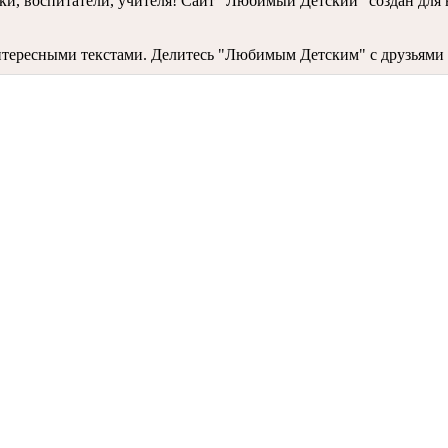
ки, воспитатели, учителя! Сайт "Любимый Детский" создан для 
ресными текстами. Делитесь "Любимым Детским" с друзьями и 