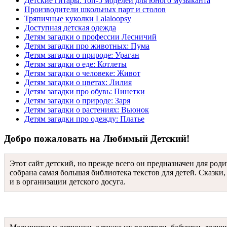
Детские гитары: топ-5 моделей для юного музыканта
Производители школьных парт и столов
Тряпичные куколки Lalaloopsy
Доступная детская одежда
Детям загадки о профессии Лесничий
Детям загадки про животных: Пума
Детям загадки о природе: Ураган
Детям загадки о еде: Котлеты
Детям загадки о человеке: Живот
Детям загадки о цветах: Лилия
Детям загадки про обувь: Пинетки
Детям загадки о природе: Заря
Детям загадки о растениях: Вьюнок
Детям загадки про одежду: Платье
Добро пожаловать на Любимый Детский!
Этот сайт детский, но прежде всего он предназначен для род
собрана самая большая библиотека текстов для детей. Сказки,
и в организации детского досуга.