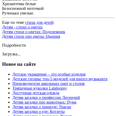
Хризантемы белые
Белоснежной ниточкой
Рученьки умелые.
Еще по теме
стихи для детей
:
Детям - стихи о цветах
Детям стихи о цветах: Подснежник
Детям стихи про цветы: Цинния
Подробности
Загрузка...
Новое на сайте
Детское украшение – это особые изделия
Детские гитары: топ-5 моделей для юного музыканта
Производители школьных парт и столов
Тряпичные куколки Lalaloopsy
Доступная детская одежда
Детям загадки о профессии Лесничий
Детям загадки про животных: Пума
Детям загадки о природе: Ураган
Детям загадки о еде: Котлеты