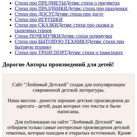
Стихи про ПРЕДМЕТЫ
Детям: стихи о предметах
Стихи про ПРАЗДНИКИ
Детям: стихи про праздники
Стихи про ДОСУГ
Детям: стихи про досуг
Стихи про ИГРУШКИ
Стихи про СКАЗКИ
Детям: стихи про сказки и
сказочных героев
Стихи ПОЧЕМУЧКИ
Детям: стихи почемучки
Стихи про БЫТОВУЮ ТЕХНИКУ
Детям: стихи про
бытовую технику
Стихи про ТРАНСПОРТ
Детям: стихи о транспорте
Дорогие Авторы произведений для детей!
Сайт "Любимый Детский" создан для популяризации
современной детской литературы.
Наша миссия - донести хорошие детские произведения до
адресата - детей, ради которых эти тексты и были
написаны.
Для публикации на сайте "Любимый Детский" мы
отбираем только самые интересные произведения детской
тематики, которые находим в открытых источниках. Кроме