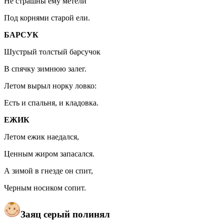
Не страшны ему метели
Под корнями старой ели.
БАРСУК
Шустрый толстый барсучок
В спячку зимнюю залег.
Летом вырыл норку ловко:
Есть и спальня, и кладовка.
ЕЖИК
Летом ежик наедался,
Ценным жиром запасался.
А зимой в гнезде он спит,
Черным носиком сопит.
Заяц серый полинял