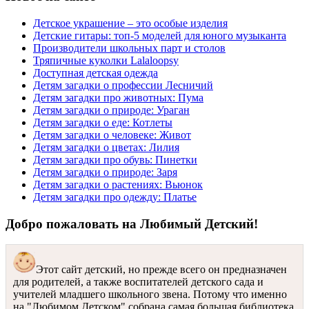
Детское украшение – это особые изделия
Детские гитары: топ-5 моделей для юного музыканта
Производители школьных парт и столов
Тряпичные куколки Lalaloopsy
Доступная детская одежда
Детям загадки о профессии Лесничий
Детям загадки про животных: Пума
Детям загадки о природе: Ураган
Детям загадки о еде: Котлеты
Детям загадки о человеке: Живот
Детям загадки о цветах: Лилия
Детям загадки про обувь: Пинетки
Детям загадки о природе: Заря
Детям загадки о растениях: Вьюнок
Детям загадки про одежду: Платье
Добро пожаловать на Любимый Детский!
Этот сайт детский, но прежде всего он предназначен
для родителей, а также воспитателей детского сада и
учителей младшего школьного звена. Потому что именно
на "Любимом Детском" собрана самая большая библиотека