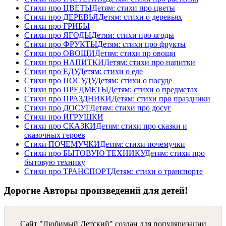
Стихи про ЦВЕТЫ
Детям: стихи про цветы
Стихи про ДЕРЕВЬЯ
Детям: стихи о деревьях
Стихи про ГРИБЫ
Стихи про ЯГОДЫ
Детям: стихи про ягоды
Стихи про ФРУКТЫ
Детям: стихи про фрукты
Стихи про ОВОЩИ
Детям: стихи пр овощи
Стихи про НАПИТКИ
Детям: стихи про напитки
Стихи про ЕДУ
Детям: стихи о еде
Стихи про ПОСУДУ
Детям: стихи о посуде
Стихи про ПРЕДМЕТЫ
Детям: стихи о предметах
Стихи про ПРАЗДНИКИ
Детям: стихи про праздники
Стихи про ДОСУГ
Детям: стихи про досуг
Стихи про ИГРУШКИ
Стихи про СКАЗКИ
Детям: стихи про сказки и
сказочных героев
Стихи ПОЧЕМУЧКИ
Детям: стихи почемучки
Стихи про БЫТОВУЮ ТЕХНИКУ
Детям: стихи про
бытовую технику
Стихи про ТРАНСПОРТ
Детям: стихи о транспорте
Дорогие Авторы произведений для детей!
Сайт "Любимый Детский" создан для популяризации