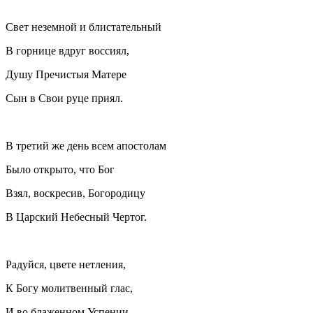
Свет неземной и блистательный
В горнице вдруг воссиял,
Душу Пречистыя Матере
Сын в Свои руце приял.
В третий же день всем апостолам
Было открыто, что Бог
Взял, воскресив, Богородицу
В Царский Небесный Чертог.
Радуйся, цвете нетления,
К Богу молитвенный глас,
И во блаженном Успении