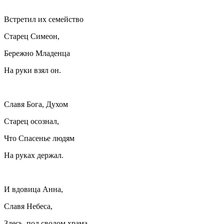
Встретил их семейство
Старец Симеон,
Бережно Младенца
На руки взял он.
Славя Бога, Духом
Старец осознал,
Что Спасенье людям
На руках держал.
И вдовица Анна,
Славя Небеса,
Здесь, под сводом храма